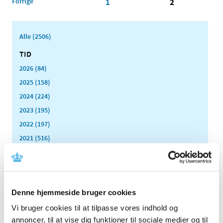
Forrige
1
2
Alle (2506)
TID
2026 (84)
2025 (158)
2024 (224)
2023 (195)
2022 (197)
2021 (516)
2020 (263)
2019 (159)
2018 (150)
Denne hjemmeside bruger cookies
december (12)
november (10)
Vi bruger cookies til at tilpasse vores indhold og
oktober (16)
annoncer, til at vise dig funktioner til sociale medier og til