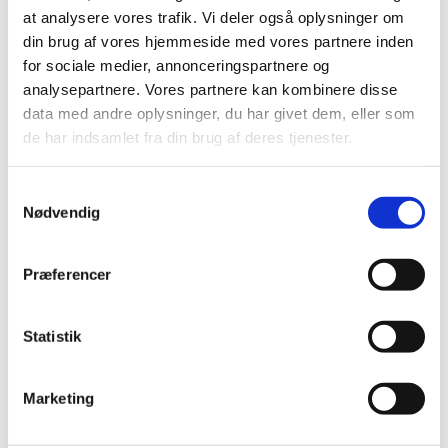
september (11)
at analysere vores trafik. Vi deler også oplysninger om
din brug af vores hjemmeside med vores partnere inden
august (6)
for sociale medier, annonceringspartnere og
juli (8)
analysepartnere. Vores partnere kan kombinere disse
juni (13)
data med andre oplysninger, du har givet dem, eller som
maj (18)
de har indsamlet fra din brug af deres tjenester.
april (10)
marts (21)
Samtykkevalg
februar (14)
Nødvendig
januar (11)
2017 (167)
Præferencer
2016 (167)
2015 (33)
Statistik
2014 (44)
2013 (49)
2012 (44)
Marketing
2011 (13)