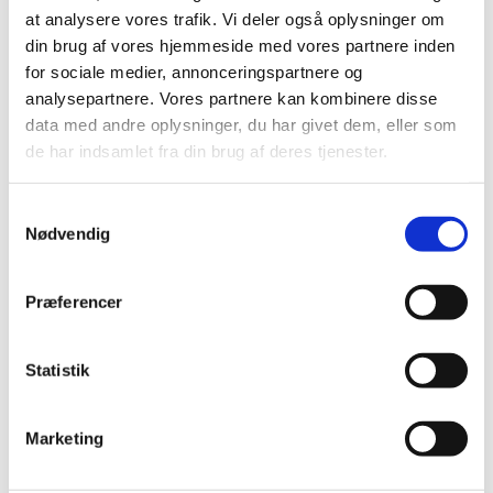
juli (11)
at analysere vores trafik. Vi deler også oplysninger om
juni (21)
din brug af vores hjemmeside med vores partnere inden
maj (21)
for sociale medier, annonceringspartnere og
analysepartnere. Vores partnere kan kombinere disse
april (24)
data med andre oplysninger, du har givet dem, eller som
marts (42)
de har indsamlet fra din brug af deres tjenester.
februar (12)
januar (18)
Samtykkevalg
2019 (159)
Nødvendig
2018 (150)
2017 (167)
Præferencer
2016 (167)
2015 (33)
Statistik
2014 (44)
2013 (49)
2012 (44)
Marketing
2011 (13)