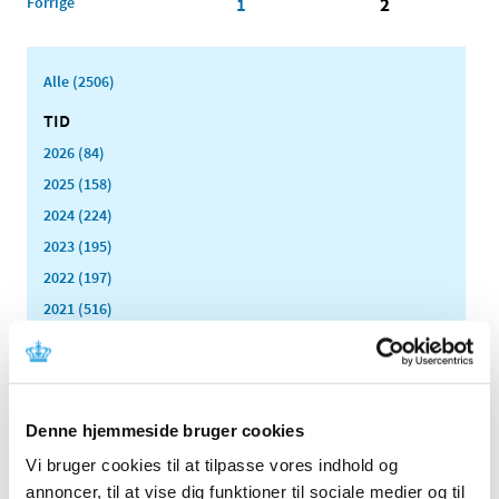
Forrige
1
2
Alle (2506)
TID
2026 (84)
2025 (158)
2024 (224)
2023 (195)
2022 (197)
2021 (516)
2020 (263)
december (24)
november (33)
oktober (20)
Denne hjemmeside bruger cookies
september (20)
Vi bruger cookies til at tilpasse vores indhold og
august (17)
annoncer, til at vise dig funktioner til sociale medier og til