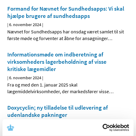
Formand for Nævnet for Sundhedsapps: Vi skal
hjælpe brugere af sundhedsapps
|
6. november 2024
|
Nævnet for Sundhedsapps har onsdag været samlet til sit
første møde og forventer at åbne for ansøgninger
…
Informationsmøde om indberetning af
virksomheders lagerbeholdning af visse
kritiske lægemidler
|
6. november 2024
|
Fra og med den 1. januar 2025 skal
lægemiddelvirksomheder, der markedsfører visse
…
Doxycyclin; ny tilladelse til udlevering af
udenlandske pakninger
|
5. november 2024
|
Lægemiddelstyrelsen har givet ny tilladelse til ordination