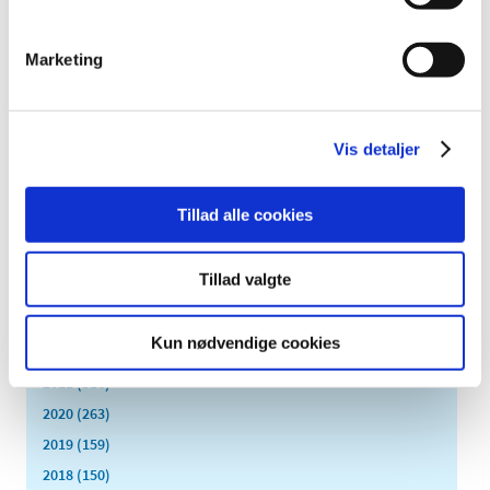
november (28)
oktober (28)
Marketing
september (15)
august (10)
juli (20)
juni (15)
Vis detaljer
maj (25)
april (12)
Tillad alle cookies
marts (10)
februar (14)
Tillad valgte
januar (19)
2023 (195)
Kun nødvendige cookies
2022 (197)
2021 (516)
2020 (263)
2019 (159)
2018 (150)