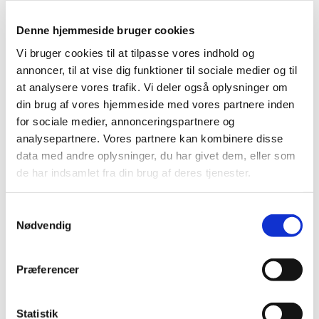
og udlevering af udenlandsk lægemiddel
…
Denne hjemmeside bruger cookies
Ny digital formular til ansøgning om tilladelse
Vi bruger cookies til at tilpasse vores indhold og
til destruktion af euforiserende stoffer
annoncer, til at vise dig funktioner til sociale medier og til
|
5. november 2024
|
at analysere vores trafik. Vi deler også oplysninger om
1. december 2024 tages en ny digital formular til
din brug af vores hjemmeside med vores partnere inden
ansøgning om tilladelse til destruktion af
…
for sociale medier, annonceringspartnere og
analysepartnere. Vores partnere kan kombinere disse
Forrige
1
2
data med andre oplysninger, du har givet dem, eller som
de har indsamlet fra din brug af deres tjenester.
Alle (2506)
Samtykkevalg
TID
Nødvendig
2026 (84)
2025 (158)
Præferencer
2024 (224)
december (28)
Statistik