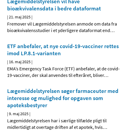
Lægemiddelstyrelsen vil have
bioækvivalensdata i bedre dataformat
|
21. maj 2025
|
Fremover vil Lægemiddelstyrelsen anmode om data fra
bioækvivalensstudier i et yderligere dataformat end
…
ETF anbefaler, at nye covid-19-vacciner rettes
imod LP.8.1-varianten
|
16. maj 2025
|
EMA’s Emergency Task Force (ETF) anbefaler, at de covid-
19-vacciner, der skal anvendes til efteråret, bliver
…
Lægemiddelstyrelsen søger farmaceuter med
interesse og mulighed for opgaven som
apoteksbestyrer
|
9. maj 2025
|
Lægemiddelstyrelsen har i særlige tilfælde pligt til
midlertidigt at overtage driften af et apotek, hvis
…