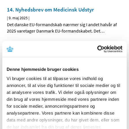
14. Nyhedsbrev om Medicinsk Udstyr
|
9. maj 2025
|
Det danske EU-formandskab nærmer sig I andet halvår af
2025 varetager Danmark EU-formandskabet. Det
…
PRAC fraråder chikungunya-vaccine til ældre
mennesker, mens bivirkningsrisiko bliver
undersøgt
|
7. maj 2025
|
Denne hjemmeside bruger cookies
Den europæiske bivirkningskomité PRAC har besluttet at
Vi bruger cookies til at tilpasse vores indhold og
starte en særskilt sikkerhedsvurdering af
…
annoncer, til at vise dig funktioner til sociale medier og til
at analysere vores trafik. Vi deler også oplysninger om
Alzheimer-lægemidlet Leqembi er blevet
din brug af vores hjemmeside med vores partnere inden
godkendt af EU-Kommissionen
for sociale medier, annonceringspartnere og
|
6. maj 2025
|
analysepartnere. Vores partnere kan kombinere disse
Leqembi er den første behandling, der er godkendt til at
data med andre oplysninger, du har givet dem, eller som
kunne bremse udviklingen af Alzheimers hos en
…
de har indsamlet fra din brug af deres tjenester.