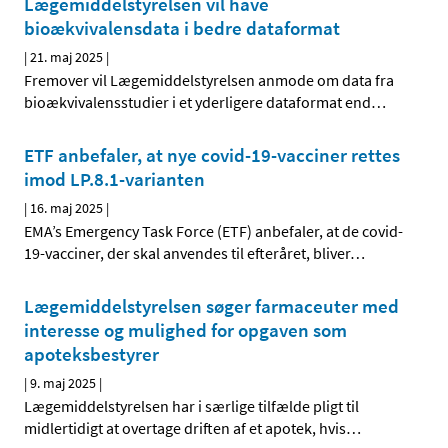
Lægemiddelstyrelsen vil have
bioækvivalensdata i bedre dataformat
|
21. maj 2025
|
Fremover vil Lægemiddelstyrelsen anmode om data fra
bioækvivalensstudier i et yderligere dataformat end
…
ETF anbefaler, at nye covid-19-vacciner rettes
imod LP.8.1-varianten
|
16. maj 2025
|
EMA’s Emergency Task Force (ETF) anbefaler, at de covid-
19-vacciner, der skal anvendes til efteråret, bliver
…
Lægemiddelstyrelsen søger farmaceuter med
interesse og mulighed for opgaven som
apoteksbestyrer
|
9. maj 2025
|
Lægemiddelstyrelsen har i særlige tilfælde pligt til
midlertidigt at overtage driften af et apotek, hvis
…