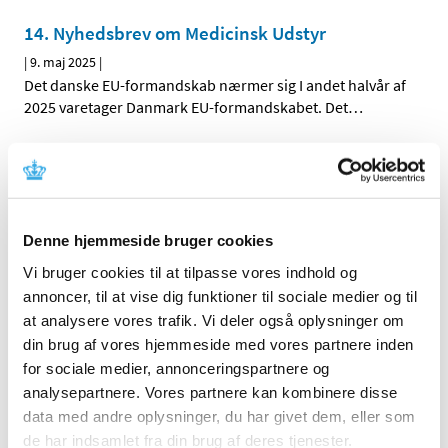
14. Nyhedsbrev om Medicinsk Udstyr
|
9. maj 2025
|
Det danske EU-formandskab nærmer sig I andet halvår af
2025 varetager Danmark EU-formandskabet. Det
…
PRAC fraråder chikungunya-vaccine til ældre
mennesker, mens bivirkningsrisiko bliver
undersøgt
|
7. maj 2025
|
Denne hjemmeside bruger cookies
Den europæiske bivirkningskomité PRAC har besluttet at
Vi bruger cookies til at tilpasse vores indhold og
starte en særskilt sikkerhedsvurdering af
…
annoncer, til at vise dig funktioner til sociale medier og til
at analysere vores trafik. Vi deler også oplysninger om
Alzheimer-lægemidlet Leqembi er blevet
din brug af vores hjemmeside med vores partnere inden
godkendt af EU-Kommissionen
for sociale medier, annonceringspartnere og
|
6. maj 2025
|
analysepartnere. Vores partnere kan kombinere disse
Leqembi er den første behandling, der er godkendt til at
data med andre oplysninger, du har givet dem, eller som
kunne bremse udviklingen af Alzheimers hos en
…
de har indsamlet fra din brug af deres tjenester.