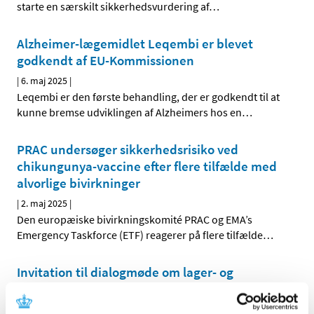
starte en særskilt sikkerhedsvurdering af
…
Alzheimer-lægemidlet Leqembi er blevet
godkendt af EU-Kommissionen
|
6. maj 2025
|
Leqembi er den første behandling, der er godkendt til at
kunne bremse udviklingen af Alzheimers hos en
…
PRAC undersøger sikkerhedsrisiko ved
chikungunya-vaccine efter flere tilfælde med
alvorlige bivirkninger
|
2. maj 2025
|
Den europæiske bivirkningskomité PRAC og EMA’s
Emergency Taskforce (ETF) reagerer på flere tilfælde
…
Invitation til dialogmøde om lager- og
indberetningspligt
|
25. april 2025
|