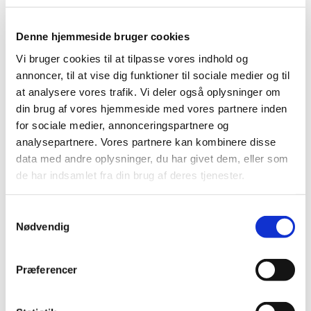
Folketinget vedtog d. 4. juni 2024 loven om pligtmæssige
lagre af kritiske lægemidler, som forpligter
…
Denne hjemmeside bruger cookies
Vi bruger cookies til at tilpasse vores indhold og
Fra 28. april 2025 får Methenamine hippurate
annoncer, til at vise dig funktioner til sociale medier og til
EQL Pharma, tabletter generelt klausuleret
at analysere vores trafik. Vi deler også oplysninger om
tilskud
din brug af vores hjemmeside med vores partnere inden
|
24. april 2025
|
for sociale medier, annonceringspartnere og
Fra 28. april 2025 får Methenamine hippurate EQL
analysepartnere. Vores partnere kan kombinere disse
Pharma, tabletter generelt klausuleret tilskud til
…
data med andre oplysninger, du har givet dem, eller som
de har indsamlet fra din brug af deres tjenester.
CTIS er nu udpeget som primært register af
WHO
Samtykkevalg
|
4. april 2025
|
Nødvendig
Clinical Trials Information System (CTIS) er blevet
udpeget som et primært register af
…
Præferencer
Nerbutix får generelt klausuleret tilskud
|
2. april 2025
|