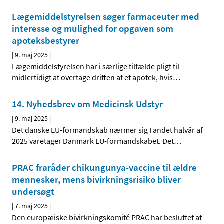
Lægemiddelstyrelsen søger farmaceuter med
interesse og mulighed for opgaven som
apoteksbestyrer
|
9. maj 2025
|
Lægemiddelstyrelsen har i særlige tilfælde pligt til
midlertidigt at overtage driften af et apotek, hvis
…
14. Nyhedsbrev om Medicinsk Udstyr
|
9. maj 2025
|
Det danske EU-formandskab nærmer sig I andet halvår af
2025 varetager Danmark EU-formandskabet. Det
…
PRAC fraråder chikungunya-vaccine til ældre
mennesker, mens bivirkningsrisiko bliver
undersøgt
|
7. maj 2025
|
Den europæiske bivirkningskomité PRAC har besluttet at