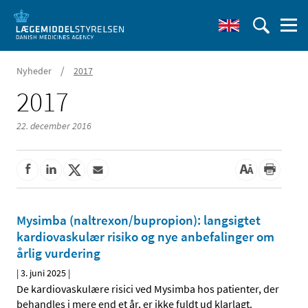
/
Nyheder
2017
2017
22. december 2016
Mysimba (naltrexon/bupropion): langsigtet
kardiovaskulær risiko og nye anbefalinger om
årlig vurdering
|
3. juni 2025
|
De kardiovaskulære risici ved Mysimba hos patienter, der
behandles i mere end et år, er ikke fuldt ud klarlagt.