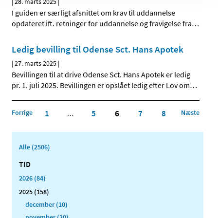
|
28. marts 2025
|
I guiden er særligt afsnittet om krav til uddannelse
opdateret ift. retninger for uddannelse og fravigelse fra
…
Ledig bevilling til Odense Sct. Hans Apotek
|
27. marts 2025
|
Bevillingen til at drive Odense Sct. Hans Apotek er ledig
pr. 1. juli 2025. Bevillingen er opslået ledig efter Lov om
…
Forrige
1
5
6
7
8
Næste
…
Alle (2506)
TID
2026 (84)
2025 (158)
december (10)
november (20)