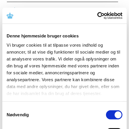
Forrige
1
3
4
5
…
Alle (2506)
Denne hjemmeside bruger cookies
TID
Vi bruger cookies til at tilpasse vores indhold og
2026 (84)
annoncer, til at vise dig funktioner til sociale medier og til
august (1)
at analysere vores trafik. Vi deler også oplysninger om
juli (13)
din brug af vores hjemmeside med vores partnere inden
juni (12)
for sociale medier, annonceringspartnere og
maj (10)
analysepartnere. Vores partnere kan kombinere disse
april (6)
data med andre oplysninger, du har givet dem, eller som
marts (15)
de har indsamlet fra din brug af deres tjenester.
februar (11)
januar (16)
Samtykkevalg
Nødvendig
2025 (158)
2024 (224)