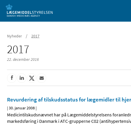
Mobil visning
/
Nyheder
2017
2017
22. december 2016
Revurdering af tilskudsstatus for lægemidler til h
|
30. januar 2008
|
Medicintilskudsnævnet har på Lægemiddelstyrelsens foranlednin
markedsføring i Danmark i ATC-grupperne C02 (antihypertensiva