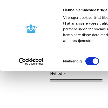
Mobil visning
Denne hjemmeside bruger
Vi bruger cookies til at til
til at analysere vores tra
partnere inden for sociale
Godkendelse og
Bivirkninger
kombinere disse data med a
kontrol
produktinfo
af deres tjenester.
Samtykkevalg
/
Nyheder
2017
Nødvendig
Nyheder