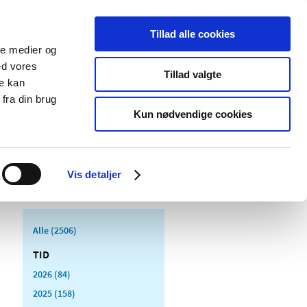
Tillad alle cookies
ale medier og
Udgivelser
Cookies
ed vores
Tillad valgte
re kan
dicinsk
Særlige
fra din brug
styr
produktområder
Kun nødvendige cookies
Vis detaljer
Alle (2506)
TID
2026 (84)
2025 (158)