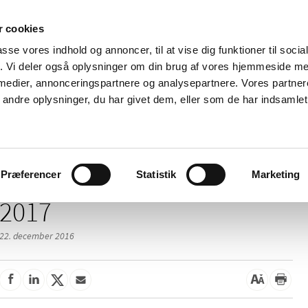
 cookies
passe vores indhold og annoncer, til at vise dig funktioner til soci
Nyheder
Om os
Kontakt
fik. Vi deler også oplysninger om din brug af vores hjemmeside m
 medier, annonceringspartnere og analysepartnere. Vores partne
 og
Tilskud og
Apoteker og salg af
Me
ndre oplysninger, du har givet dem, eller som de har indsamlet 
rmation
priser
medicin
ud
Præferencer
Statistik
Marketing
2017
22. december 2016