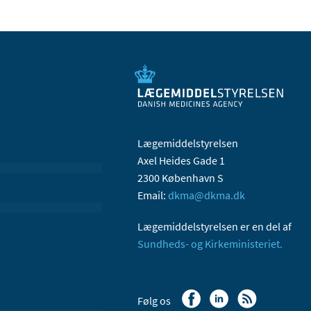
Lægemiddelstyrelsen
Axel Heides Gade 1
2300 København S
Email:
dkma@dkma.dk
Lægemiddelstyrelsen er en del af
Sundheds- og Kirkeministeriet.
Følg os