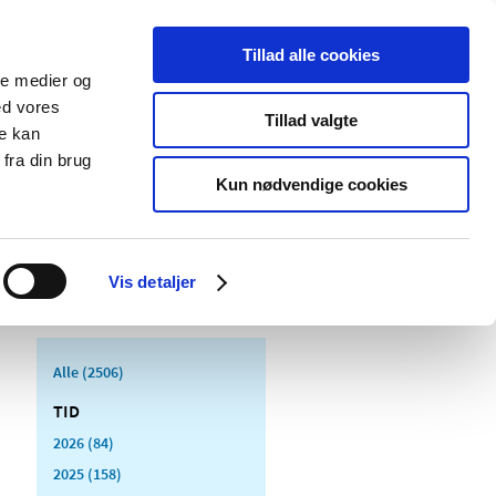
Tillad alle cookies
ale medier og
Udgivelser
Cookies
ed vores
Tillad valgte
re kan
dicinsk
Særlige
fra din brug
styr
produktområder
Kun nødvendige cookies
Vis detaljer
Alle (2506)
TID
2026 (84)
2025 (158)