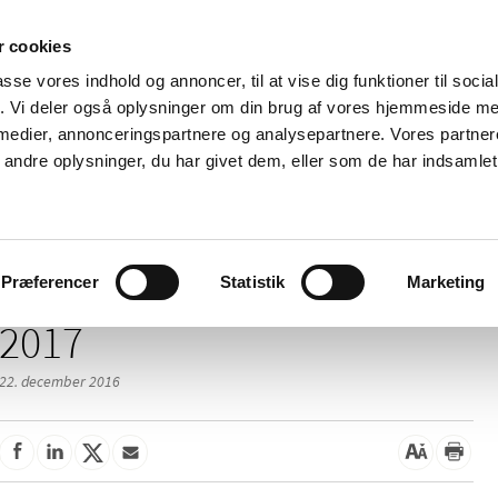
 cookies
passe vores indhold og annoncer, til at vise dig funktioner til soci
Nyheder
Om os
Kontakt
fik. Vi deler også oplysninger om din brug af vores hjemmeside m
 medier, annonceringspartnere og analysepartnere. Vores partne
 og
Tilskud og
Apoteker og salg af
Me
ndre oplysninger, du har givet dem, eller som de har indsamlet 
rmation
priser
medicin
ud
Præferencer
Statistik
Marketing
2017
22. december 2016