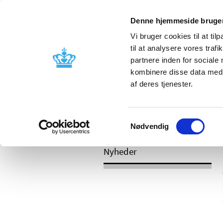
Mobil visning
Denne hjemmeside bruger
Vi bruger cookies til at til
til at analysere vores tra
partnere inden for sociale
Godkendelse og
Bivirkninger
kombinere disse data med a
kontrol
produktinfo
af deres tjenester.
Samtykkevalg
/
Nyheder
2017
Nødvendig
Nyheder