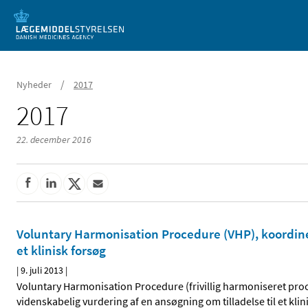
Mobil visning
/
Nyheder
2017
2017
22. december 2016
Voluntary Harmonisation Procedure (VHP), koordiner
et klinisk forsøg
|
9. juli 2013
|
Voluntary Harmonisation Procedure (frivillig harmoniseret proc
videnskabelig vurdering af en ansøgning om tilladelse til et kli