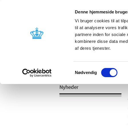
Mobil visning
Denne hjemmeside bruger
Vi bruger cookies til at til
til at analysere vores tra
partnere inden for sociale
Godkendelse og
Bivirkninger
kombinere disse data med a
kontrol
produktinfo
af deres tjenester.
Samtykkevalg
/
Nyheder
2017
Nødvendig
Nyheder