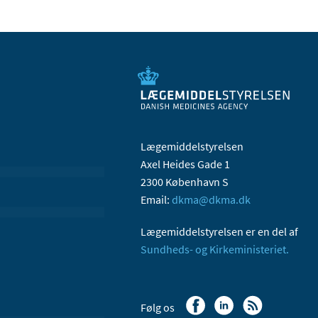
Lægemiddelstyrelsen
Axel Heides Gade 1
2300 København S
Email:
dkma@dkma.dk
Lægemiddelstyrelsen er en del af
Sundheds- og Kirkeministeriet.
Følg os