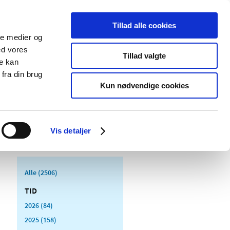
Tillad alle cookies
ale medier og
Udgivelser
Cookies
ed vores
Tillad valgte
re kan
dicinsk
Særlige
fra din brug
styr
produktområder
Kun nødvendige cookies
Vis detaljer
Alle (2506)
TID
2026 (84)
2025 (158)