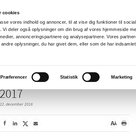
 cookies
passe vores indhold og annoncer, til at vise dig funktioner til soci
Nyheder
Om os
Kontakt
fik. Vi deler også oplysninger om din brug af vores hjemmeside m
 medier, annonceringspartnere og analysepartnere. Vores partne
 og
Tilskud og
Apoteker og salg af
Me
ndre oplysninger, du har givet dem, eller som de har indsamlet 
rmation
priser
medicin
ud
Præferencer
Statistik
Marketing
2017
22. december 2016