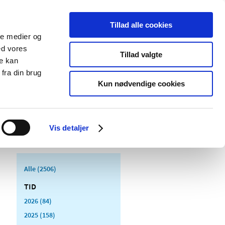
Tillad alle cookies
ale medier og
Udgivelser
Cookies
ed vores
Tillad valgte
re kan
dicinsk
Særlige
fra din brug
styr
produktområder
Kun nødvendige cookies
Vis detaljer
Alle (2506)
TID
2026 (84)
2025 (158)