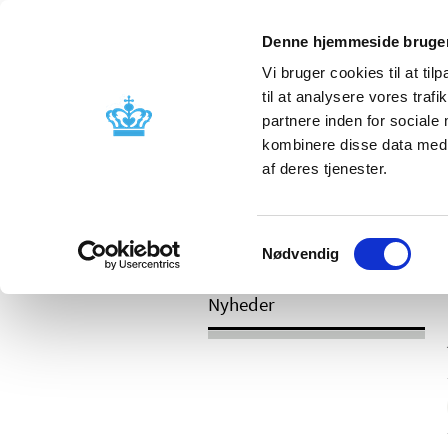
Mobil visning
Denne hjemmeside bruger
Vi bruger cookies til at til
til at analysere vores tra
partnere inden for sociale
Godkendelse og
Bivirkninger
kombinere disse data med a
kontrol
produktinfo
af deres tjenester.
Samtykkevalg
/
Nyheder
2017
Nødvendig
Nyheder