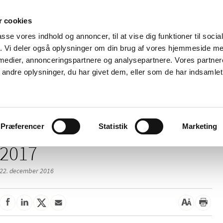
 cookies
passe vores indhold og annoncer, til at vise dig funktioner til soci
Nyheder
Om os
Kontakt
fik. Vi deler også oplysninger om din brug af vores hjemmeside m
 medier, annonceringspartnere og analysepartnere. Vores partne
 og
Tilskud og
Apoteker og salg af
Me
ndre oplysninger, du har givet dem, eller som de har indsamlet 
rmation
priser
medicin
ud
Præferencer
Statistik
Marketing
2017
22. december 2016