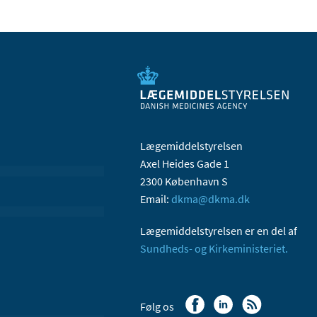
Lægemiddelstyrelsen
Axel Heides Gade 1
2300 København S
Email:
dkma@dkma.dk
Lægemiddelstyrelsen er en del af
Sundheds- og Kirkeministeriet.
Følg os