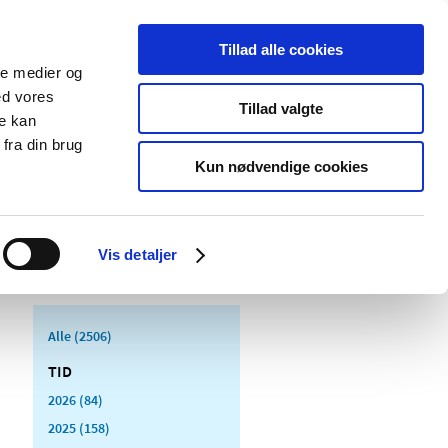
Tillad alle cookies
ale medier og
Udgivelser
Cookies
ed vores
Tillad valgte
re kan
dicinsk
Særlige
fra din brug
styr
produktområder
Kun nødvendige cookies
Vis detaljer
Alle (2506)
TID
2026 (84)
2025 (158)