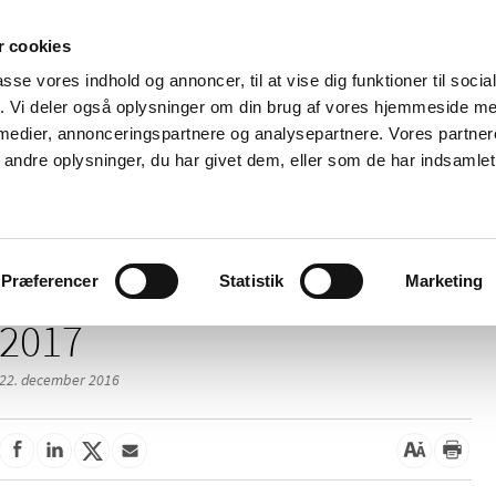
 cookies
passe vores indhold og annoncer, til at vise dig funktioner til soci
Nyheder
Om os
Kontakt
fik. Vi deler også oplysninger om din brug af vores hjemmeside m
 medier, annonceringspartnere og analysepartnere. Vores partne
 og
Tilskud og
Apoteker og salg af
Me
ndre oplysninger, du har givet dem, eller som de har indsamlet 
rmation
priser
medicin
ud
Præferencer
Statistik
Marketing
2017
22. december 2016