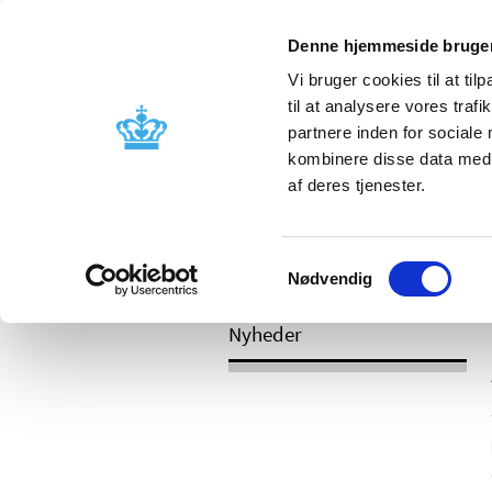
Mobil visning
Denne hjemmeside bruger
Vi bruger cookies til at til
til at analysere vores tra
partnere inden for sociale
Godkendelse og
Bivirkninger
kombinere disse data med a
kontrol
produktinfo
af deres tjenester.
Samtykkevalg
/
Nyheder
2017
Nødvendig
Nyheder