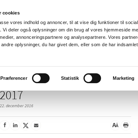
 cookies
passe vores indhold og annoncer, til at vise dig funktioner til soci
Nyheder
Om os
Kontakt
fik. Vi deler også oplysninger om din brug af vores hjemmeside m
 medier, annonceringspartnere og analysepartnere. Vores partne
 og
Tilskud og
Apoteker og salg af
Me
ndre oplysninger, du har givet dem, eller som de har indsamlet 
rmation
priser
medicin
ud
Præferencer
Statistik
Marketing
2017
22. december 2016