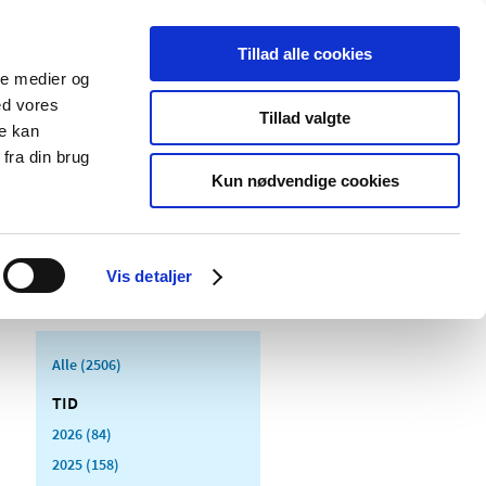
Tillad alle cookies
ale medier og
Udgivelser
Cookies
ed vores
Tillad valgte
re kan
dicinsk
Særlige
fra din brug
styr
produktområder
Kun nødvendige cookies
Vis detaljer
Alle (2506)
TID
2026 (84)
2025 (158)