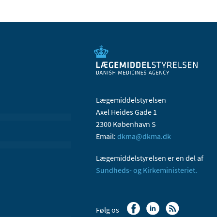
Lægemiddelstyrelsen
Axel Heides Gade 1
2300 København S
Email:
dkma@dkma.dk
Lægemiddelstyrelsen er en del af
Sundheds- og Kirkeministeriet.
Følg os