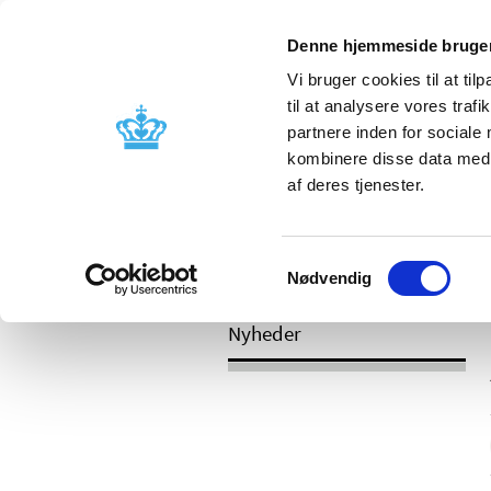
Mobil visning
Denne hjemmeside bruger
Vi bruger cookies til at til
til at analysere vores tra
partnere inden for sociale
Godkendelse og
Bivirkninger
kombinere disse data med a
kontrol
produktinfo
af deres tjenester.
Samtykkevalg
/
Nyheder
2017
Nødvendig
Nyheder