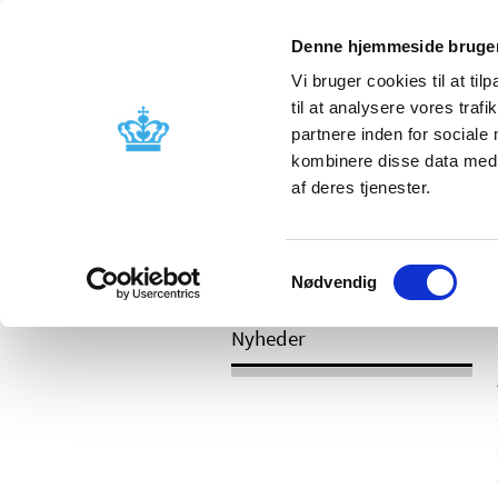
Mobil visning
Denne hjemmeside bruger
Vi bruger cookies til at til
til at analysere vores tra
partnere inden for sociale
Godkendelse og
Bivirkninger
kombinere disse data med a
kontrol
produktinfo
af deres tjenester.
Samtykkevalg
/
Nyheder
2017
Nødvendig
Nyheder