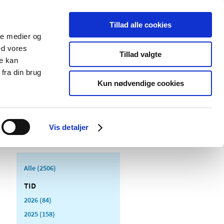
Tillad alle cookies
ale medier og
Udgivelser
Cookies
ed vores
Tillad valgte
re kan
dicinsk
Særlige
fra din brug
styr
produktområder
Kun nødvendige cookies
Vis detaljer
Alle (2506)
TID
2026 (84)
2025 (158)