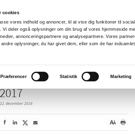
 cookies
passe vores indhold og annoncer, til at vise dig funktioner til soci
Nyheder
Om os
Kontakt
fik. Vi deler også oplysninger om din brug af vores hjemmeside m
 medier, annonceringspartnere og analysepartnere. Vores partne
 og
Tilskud og
Apoteker og salg af
Me
ndre oplysninger, du har givet dem, eller som de har indsamlet 
rmation
priser
medicin
ud
Præferencer
Statistik
Marketing
2017
22. december 2016