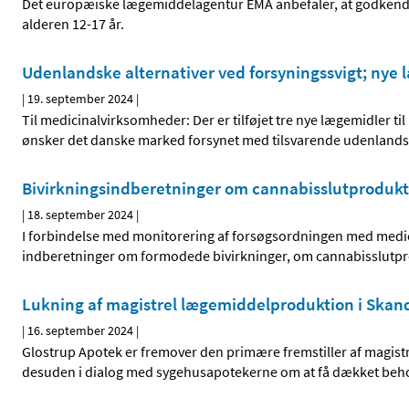
Det europæiske lægemiddelagentur EMA anbefaler, at godkendel
alderen 12-17 år.
Udenlandske alternativer ved forsyningssvigt; nye læ
|
19. september 2024
|
Til medicinalvirksomheder: Der er tilføjet tre nye lægemidler ti
ønsker det danske marked forsynet med tilsvarende udenlandske
Bivirkningsindberetninger om cannabisslutprodukt
|
18. september 2024
|
I forbindelse med monitorering af forsøgsordningen med medi
indberetninger om formodede bivirkninger, om cannabisslutpro
Lukning af magistrel lægemiddelproduktion i Skan
|
16. september 2024
|
Glostrup Apotek er fremover den primære fremstiller af magist
desuden i dialog med sygehusapotekerne om at få dækket behov