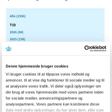
Alle (2506)
TID
2026 (84)
2025 (158)
2024 (224)
2023 (195)
2022 (197)
Denne hjemmeside bruger cookies
2021 (516)
2020 (263)
Vi bruger cookies til at tilpasse vores indhold og
annoncer, til at vise dig funktioner til sociale medier og til
2019 (159)
at analysere vores trafik. Vi deler også oplysninger om
2018 (150)
din brug af vores hjemmeside med vores partnere inden
2017 (167)
for sociale medier, annonceringspartnere og
2016 (167)
analysepartnere. Vores partnere kan kombinere disse
2015 (33)
data med andre oplysninger, du har givet dem, eller som