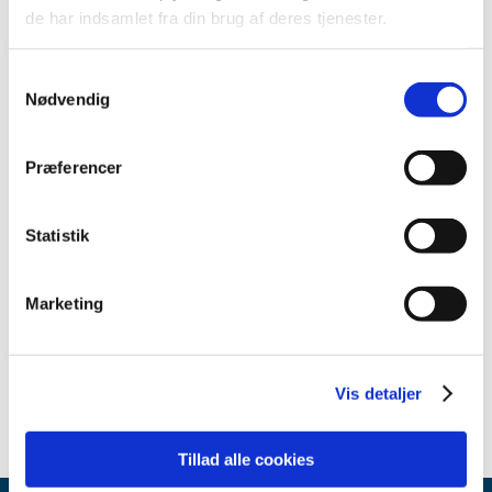
2014 (44)
de har indsamlet fra din brug af deres tjenester.
2013 (49)
Samtykkevalg
2012 (44)
Nødvendig
2011 (13)
2010 (7)
Præferencer
2009 (14)
2008 (8)
2007 (3)
Statistik
oktober (1)
marts (1)
Marketing
januar (1)
2006 (9)
2005 (2)
Vis detaljer
Tillad alle cookies