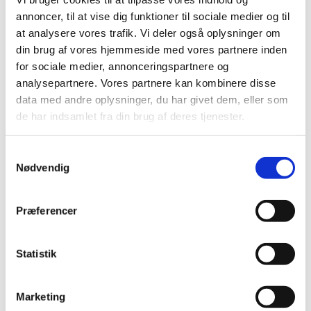
2025 (158)
annoncer, til at vise dig funktioner til sociale medier og til
2024 (224)
at analysere vores trafik. Vi deler også oplysninger om
2023 (195)
din brug af vores hjemmeside med vores partnere inden
2022 (197)
for sociale medier, annonceringspartnere og
analysepartnere. Vores partnere kan kombinere disse
2021 (516)
data med andre oplysninger, du har givet dem, eller som
2020 (263)
de har indsamlet fra din brug af deres tjenester.
2019 (159)
2018 (150)
Samtykkevalg
2017 (167)
Nødvendig
2016 (167)
2015 (33)
Præferencer
2014 (44)
2013 (49)
Statistik
2012 (44)
2011 (13)
Marketing
2010 (7)