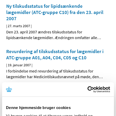
Ny tilskudsstatus for lipidsænkende
lægemidler (ATC-gruppe C10) fra den 23. april
2007
|
27. marts 2007
|
Den 23. april 2007 ændres tilskudsstatus for
lipidsænkende lægemidler. Ændringen omfatter alle
…
Revurdering af tilskudsstatus for lægemidler i
ATC-gruppe A01, A04, C04, C05 og C10
|
19. januar 2007
|
I forbindelse med revurdering af tilskudsstatus for
lægemidler har Medicintilskudsnævnet på møde, den
…
Alle (2506)
TID
Denne hjemmeside bruger cookies
2026 (84)
Vi bruger cookies til at tilpasse vores indhold og