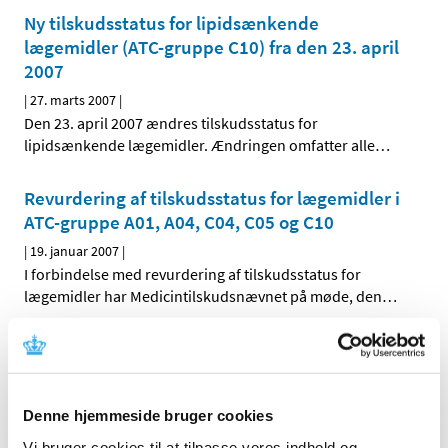
Ny tilskudsstatus for lipidsænkende
lægemidler (ATC-gruppe C10) fra den 23. april
2007
|
27. marts 2007
|
Den 23. april 2007 ændres tilskudsstatus for
lipidsænkende lægemidler. Ændringen omfatter alle
…
Revurdering af tilskudsstatus for lægemidler i
ATC-gruppe A01, A04, C04, C05 og C10
|
19. januar 2007
|
I forbindelse med revurdering af tilskudsstatus for
lægemidler har Medicintilskudsnævnet på møde, den
…
Alle (2506)
TID
Denne hjemmeside bruger cookies
2026 (84)
Vi bruger cookies til at tilpasse vores indhold og