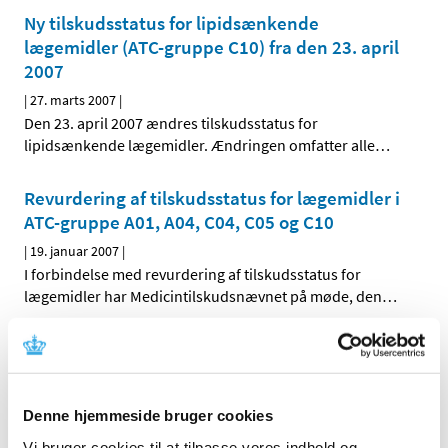
Ny tilskudsstatus for lipidsænkende
lægemidler (ATC-gruppe C10) fra den 23. april
2007
|
27. marts 2007
|
Den 23. april 2007 ændres tilskudsstatus for
lipidsænkende lægemidler. Ændringen omfatter alle
…
Revurdering af tilskudsstatus for lægemidler i
ATC-gruppe A01, A04, C04, C05 og C10
|
19. januar 2007
|
I forbindelse med revurdering af tilskudsstatus for
lægemidler har Medicintilskudsnævnet på møde, den
…
Alle (2506)
TID
Denne hjemmeside bruger cookies
2026 (84)
Vi bruger cookies til at tilpasse vores indhold og