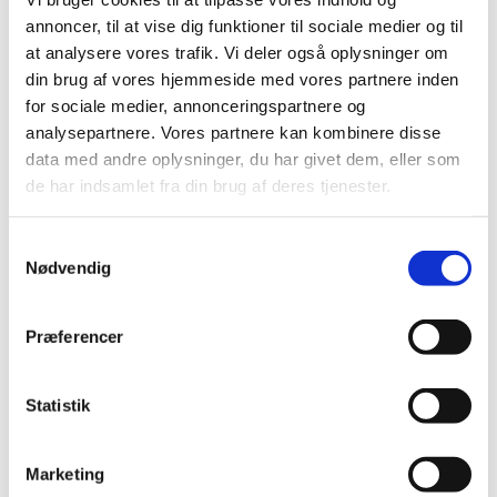
2025 (158)
annoncer, til at vise dig funktioner til sociale medier og til
2024 (224)
at analysere vores trafik. Vi deler også oplysninger om
2023 (195)
din brug af vores hjemmeside med vores partnere inden
2022 (197)
for sociale medier, annonceringspartnere og
analysepartnere. Vores partnere kan kombinere disse
2021 (516)
data med andre oplysninger, du har givet dem, eller som
2020 (263)
de har indsamlet fra din brug af deres tjenester.
2019 (159)
2018 (150)
Samtykkevalg
2017 (167)
Nødvendig
2016 (167)
2015 (33)
Præferencer
2014 (44)
2013 (49)
Statistik
2012 (44)
2011 (13)
Marketing
2010 (7)