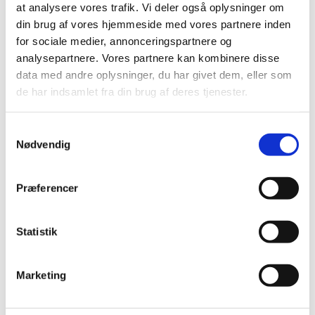
at analysere vores trafik. Vi deler også oplysninger om
2019 (159)
din brug af vores hjemmeside med vores partnere inden
2018 (150)
for sociale medier, annonceringspartnere og
analysepartnere. Vores partnere kan kombinere disse
2017 (167)
data med andre oplysninger, du har givet dem, eller som
2016 (167)
de har indsamlet fra din brug af deres tjenester.
2015 (33)
2014 (44)
Samtykkevalg
2013 (49)
Nødvendig
2012 (44)
2011 (13)
Præferencer
2010 (7)
2009 (14)
Statistik
2008 (8)
december (1)
november (2)
Marketing
oktober (2)
september (1)