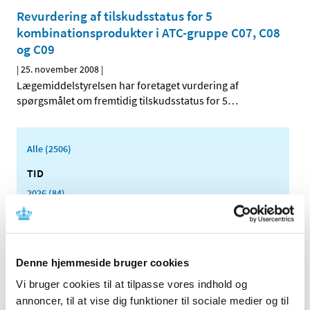
Revurdering af tilskudsstatus for 5
kombinationsprodukter i ATC-gruppe C07, C08
og C09
|
25. november 2008
|
Lægemiddelstyrelsen har foretaget vurdering af
spørgsmålet om fremtidig tilskudsstatus for 5
…
Alle (2506)
TID
2026 (84)
2025 (158)
2024 (224)
2023 (195)
Denne hjemmeside bruger cookies
2022 (197)
Vi bruger cookies til at tilpasse vores indhold og
2021 (516)
annoncer, til at vise dig funktioner til sociale medier og til
2020 (263)