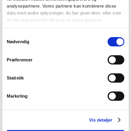
2014 (44)
analysepartnere. Vores partnere kan kombinere disse
2013 (49)
data med andre oplysninger, du har givet dem, eller som
de har indsamlet fra din brug af deres tjenester.
2012 (44)
2011 (13)
Samtykkevalg
2010 (7)
Nødvendig
2009 (14)
december (2)
Præferencer
november (1)
oktober (1)
september (2)
Statistik
juli (1)
juni (5)
Marketing
april (2)
2008 (8)
2007 (3)
Vis detaljer
2006 (9)