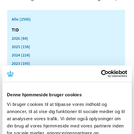
Alle (2506)
TID
2026 (84)
2025 (158)
2024 (224)
2023 (195)
2022 (197)
2021 (516)
2020 (263)
Denne hjemmeside bruger cookies
2019 (159)
Vi bruger cookies til at tilpasse vores indhold og
2018 (150)
annoncer, til at vise dig funktioner til sociale medier og til
2017 (167)
at analysere vores trafik. Vi deler også oplysninger om
2016 (167)
din brug af vores hjemmeside med vores partnere inden
2015 (33)
for sociale medier, annonceringspartnere og