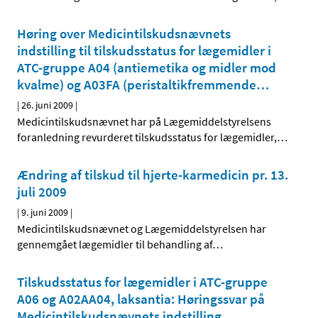
Høring over Medicintilskudsnævnets
indstilling til tilskudsstatus for lægemidler i
ATC-gruppe A04 (antiemetika og midler mod
kvalme) og A03FA (peristaltik­fremmende
…
|
26. juni 2009
|
Medicintilskudsnævnet har på Lægemiddelstyrelsens
foranledning revurderet tilskudsstatus for lægemidler,
…
Ændring af tilskud til hjerte-karmedicin pr. 13.
juli 2009
|
9. juni 2009
|
Medicintilskudsnævnet og Lægemiddelstyrelsen har
gennemgået lægemidler til behandling af
…
Tilskudsstatus for lægemidler i ATC-gruppe
A06 og A02AA04, laksantia: Høringssvar på
Medicintilskudsnævnets indstilling