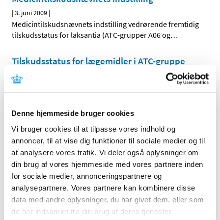
|
3. juni 2009
|
Medicintilskudsnævnets indstilling vedrørende fremtidig
tilskudsstatus for laksantia (ATC-grupper A06 og
…
Tilskudsstatus for lægemidler i ATC-gruppe
A08, fedmemidler ekskl. diætmidler:
Høringssvar på Medicintilskudsnævnets
indstilling
|
3. juni 2009
|
Denne hjemmeside bruger cookies
Medicintilskudsnævnets indstilling vedrørende fremtidig
Vi bruger cookies til at tilpasse vores indhold og
tilskudsstatus for fedmemidler ekskl. diætmidler
…
annoncer, til at vise dig funktioner til sociale medier og til
at analysere vores trafik. Vi deler også oplysninger om
din brug af vores hjemmeside med vores partnere inden
Alle (2505)
for sociale medier, annonceringspartnere og
TID
analysepartnere. Vores partnere kan kombinere disse
2026 (83)
data med andre oplysninger, du har givet dem, eller som
de har indsamlet fra din brug af deres tjenester.
2025 (158)