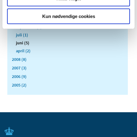
december (2)
november (1)
Kun nødvendige cookies
oktober (1)
september (2)
juli (1)
juni (5)
april (2)
2008 (8)
2007 (3)
2006 (9)
2005 (2)