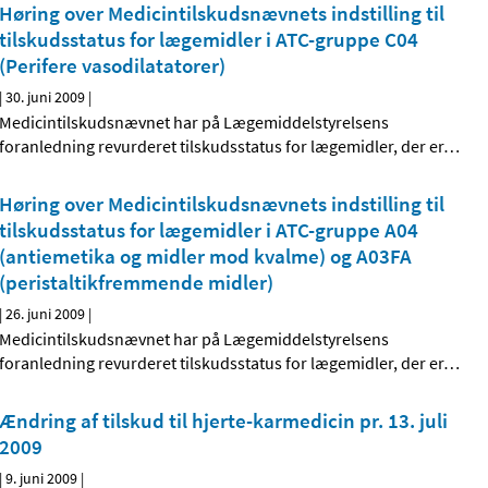
Høring over Medicintilskudsnævnets indstilling til
tilskudsstatus for lægemidler i ATC-gruppe C04
(Perifere vasodilatatorer)
|
30. juni 2009
|
Medicintilskudsnævnet har på Lægemiddelstyrelsens
foranledning revurderet tilskudsstatus for lægemidler, der er
…
Høring over Medicintilskudsnævnets indstilling til
tilskudsstatus for lægemidler i ATC-gruppe A04
(antiemetika og midler mod kvalme) og A03FA
(peristaltik­fremmende midler)
|
26. juni 2009
|
Medicintilskudsnævnet har på Lægemiddelstyrelsens
foranledning revurderet tilskudsstatus for lægemidler, der er
…
Ændring af tilskud til hjerte-karmedicin pr. 13. juli
2009
|
9. juni 2009
|