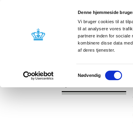
Denne hjemmeside bruger
Vi bruger cookies til at til
til at analysere vores tra
partnere inden for sociale
Godkendelse og
Bivirkninger
kombinere disse data med a
kontrol
produktinfo
af deres tjenester.
/
Nyheder
2017
Samtykkevalg
Nødvendig
Nyheder