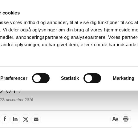
 cookies
passe vores indhold og annoncer, til at vise dig funktioner til soci
Nyheder
Om os
Kontakt
fik. Vi deler også oplysninger om din brug af vores hjemmeside m
 medier, annonceringspartnere og analysepartnere. Vores partne
 og
Tilskud og
Apoteker og salg af
Me
ndre oplysninger, du har givet dem, eller som de har indsamlet 
rmation
priser
medicin
ud
Præferencer
Statistik
Marketing
2017
22. december 2016