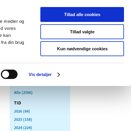
Tillad alle cookies
ale medier og
Udgivelser
Cookies
ed vores
Tillad valgte
re kan
dicinsk
Særlige
fra din brug
styr
produktområder
Kun nødvendige cookies
Vis detaljer
Alle (2506)
TID
2026 (84)
2025 (158)
2024 (224)