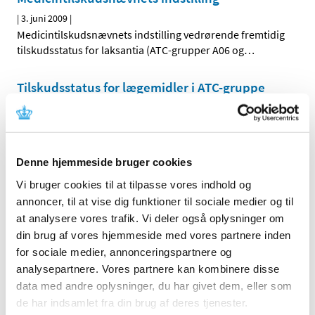
|
3. juni 2009
|
Medicintilskudsnævnets indstilling vedrørende fremtidig
tilskudsstatus for laksantia (ATC-grupper A06 og
…
Tilskudsstatus for lægemidler i ATC-gruppe
A08, fedmemidler ekskl. diætmidler:
Høringssvar på Medicintilskudsnævnets
indstilling
|
3. juni 2009
|
Denne hjemmeside bruger cookies
Medicintilskudsnævnets indstilling vedrørende fremtidig
Vi bruger cookies til at tilpasse vores indhold og
tilskudsstatus for fedmemidler ekskl. diætmidler
…
annoncer, til at vise dig funktioner til sociale medier og til
at analysere vores trafik. Vi deler også oplysninger om
din brug af vores hjemmeside med vores partnere inden
Alle (2506)
for sociale medier, annonceringspartnere og
TID
analysepartnere. Vores partnere kan kombinere disse
2026 (84)
data med andre oplysninger, du har givet dem, eller som
de har indsamlet fra din brug af deres tjenester.
2025 (158)