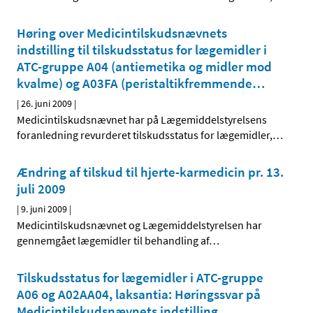
Høring over Medicintilskudsnævnets
indstilling til tilskudsstatus for lægemidler i
ATC-gruppe A04 (antiemetika og midler mod
kvalme) og A03FA (peristaltik­fremmende
…
|
26. juni 2009
|
Medicintilskudsnævnet har på Lægemiddelstyrelsens
foranledning revurderet tilskudsstatus for lægemidler,
…
Ændring af tilskud til hjerte-karmedicin pr. 13.
juli 2009
|
9. juni 2009
|
Medicintilskudsnævnet og Lægemiddelstyrelsen har
gennemgået lægemidler til behandling af
…
Tilskudsstatus for lægemidler i ATC-gruppe
A06 og A02AA04, laksantia: Høringssvar på
Medicintilskudsnævnets indstilling