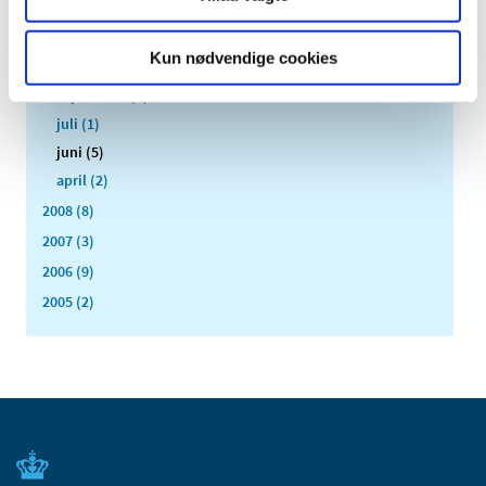
december (2)
november (1)
Kun nødvendige cookies
oktober (1)
september (2)
juli (1)
juni (5)
april (2)
2008 (8)
2007 (3)
2006 (9)
2005 (2)