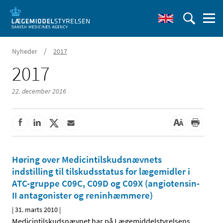
/
Nyheder
2017
2017
22. december 2016
Høring over Medicintilskudsnævnets
indstilling til tilskudsstatus for lægemidler i
ATC-gruppe C09C, C09D og C09X (angiotensin-
II antagonister og reninhæmmere)
|
31. marts 2010
|
Medicintilskudsnævnet har på Lægemiddelstyrelsens