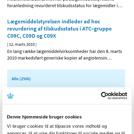
foranledning revurderet tilskudsstatus for lægemidler i
…
Lægemiddelstyrelsen indleder ad hoc
revurdering af tilskudsstatus i ATC–gruppe
C09C, C09D og C09X
|
12. marts 2010
|
En lang række lægemiddelvirksomheder har den 8. marts
2010 markedsført generiske kopier af angiotensin
…
Alle (2506)
TID
2026 (84)
2025 (158)
2024 (224)
Denne hjemmeside bruger cookies
2023 (195)
Vi bruger cookies til at tilpasse vores indhold og
2022 (197)
annoncer, til at vise dig funktioner til sociale medier og til