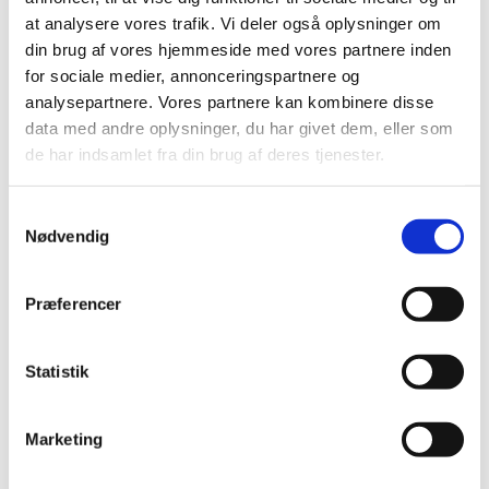
2021 (516)
at analysere vores trafik. Vi deler også oplysninger om
din brug af vores hjemmeside med vores partnere inden
2020 (263)
for sociale medier, annonceringspartnere og
2019 (159)
analysepartnere. Vores partnere kan kombinere disse
2018 (150)
data med andre oplysninger, du har givet dem, eller som
2017 (167)
de har indsamlet fra din brug af deres tjenester.
2016 (167)
2015 (33)
Samtykkevalg
2014 (44)
Nødvendig
2013 (49)
2012 (44)
Præferencer
2011 (13)
2010 (7)
Statistik
november (1)
juni (1)
Marketing
maj (1)
april (2)