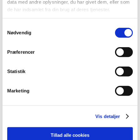
data med andre oplysninger, du har givet dem, eller som
2013 (49)
de har indsamlet fra din brug af deres tjenester.
2012 (44)
2011 (13)
Samtykkevalg
2010 (7)
Nødvendig
november (1)
juni (1)
Præferencer
maj (1)
april (2)
Statistik
marts (2)
2009 (14)
2008 (8)
Marketing
2007 (3)
2006 (9)
Vis detaljer
2005 (2)
Tillad alle cookies