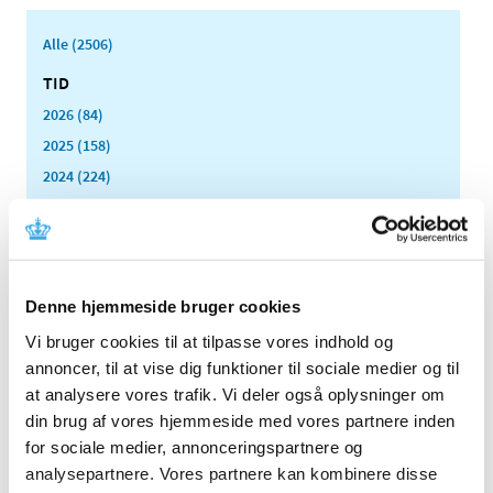
Alle (2506)
TID
2026 (84)
2025 (158)
2024 (224)
2023 (195)
2022 (197)
2021 (516)
2020 (263)
Denne hjemmeside bruger cookies
2019 (159)
Vi bruger cookies til at tilpasse vores indhold og
2018 (150)
annoncer, til at vise dig funktioner til sociale medier og til
2017 (167)
at analysere vores trafik. Vi deler også oplysninger om
din brug af vores hjemmeside med vores partnere inden
2016 (167)
for sociale medier, annonceringspartnere og
2015 (33)
analysepartnere. Vores partnere kan kombinere disse
2014 (44)