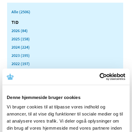
Alle (2506)
TID
2026 (84)
2025 (158)
2024 (224)
2023 (195)
2022 (197)
2021 (516)
2020 (263)
2019 (159)
2018 (150)
Denne hjemmeside bruger cookies
2017 (167)
Vi bruger cookies til at tilpasse vores indhold og
2016 (167)
annoncer, til at vise dig funktioner til sociale medier og til
at analysere vores trafik. Vi deler også oplysninger om
2015 (33)
din brug af vores hjemmeside med vores partnere inden
2014 (44)