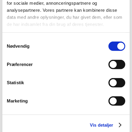
for sociale medier, annonceringspartnere og
2013 (49)
analysepartnere. Vores partnere kan kombinere disse
2012 (44)
data med andre oplysninger, du har givet dem, eller som
2011 (13)
de har indsamlet fra din brug af deres tjenester.
november (1)
oktober (2)
Samtykkevalg
september (2)
Nødvendig
august (2)
juli (1)
Præferencer
juni (1)
maj (2)
Statistik
marts (1)
januar (1)
2010 (7)
Marketing
2009 (14)
2008 (8)
2007 (3)
Vis detaljer