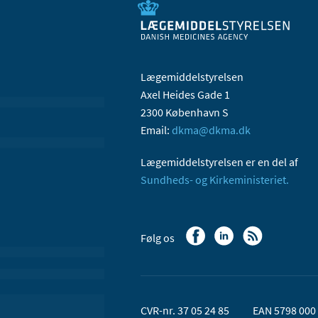
Lægemiddelstyrelsen
Axel Heides Gade 1
2300 København S
Email:
dkma@dkma.dk
Lægemiddelstyrelsen er en del af
Sundheds- og Kirkeministeriet.
Følg os
CVR-nr. 37 05 24 85
EAN 5798 000 