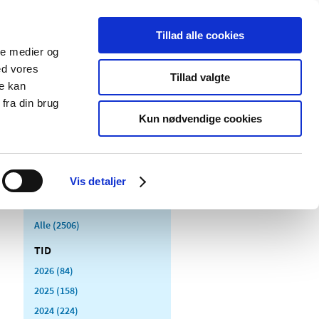
Tillad alle cookies
ale medier og
Udgivelser
Cookies
ed vores
Tillad valgte
re kan
dicinsk
Særlige
fra din brug
styr
produktområder
Kun nødvendige cookies
Vis detaljer
Alle (2506)
TID
2026 (84)
2025 (158)
2024 (224)