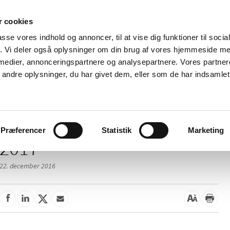
 cookies
passe vores indhold og annoncer, til at vise dig funktioner til soci
Nyheder
Om os
Kontakt
fik. Vi deler også oplysninger om din brug af vores hjemmeside m
 medier, annonceringspartnere og analysepartnere. Vores partne
 og
Tilskud og
Apoteker og salg af
Me
ndre oplysninger, du har givet dem, eller som de har indsamlet 
rmation
priser
medicin
ud
Præferencer
Statistik
Marketing
2017
22. december 2016