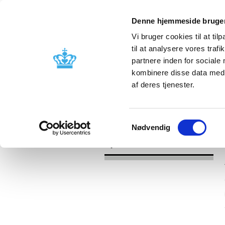
Denne hjemmeside bruger
Vi bruger cookies til at til
til at analysere vores tra
partnere inden for sociale
Godkendelse og
Bivirkninger
kombinere disse data med a
kontrol
produktinfo
af deres tjenester.
/
Nyheder
2017
Samtykkevalg
Nødvendig
Nyheder