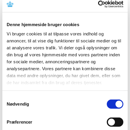
2025 (158)
2024 (224)
2023 (195)
Denne hjemmeside bruger cookies
2022 (197)
Vi bruger cookies til at tilpasse vores indhold og
2021 (516)
annoncer, til at vise dig funktioner til sociale medier og til
2020 (263)
at analysere vores trafik. Vi deler også oplysninger om
2019 (159)
din brug af vores hjemmeside med vores partnere inden
2018 (150)
for sociale medier, annonceringspartnere og
2017 (167)
analysepartnere. Vores partnere kan kombinere disse
data med andre oplysninger, du har givet dem, eller som
2016 (167)
de har indsamlet fra din brug af deres tjenester.
2015 (33)
2014 (44)
Samtykkevalg
2013 (49)
Nødvendig
2012 (44)
december (2)
Præferencer
november (6)