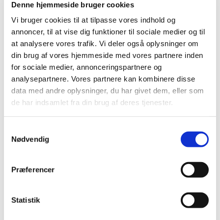
Denne hjemmeside bruger cookies
2019 (159)
Vi bruger cookies til at tilpasse vores indhold og
2018 (150)
annoncer, til at vise dig funktioner til sociale medier og til
2017 (167)
at analysere vores trafik. Vi deler også oplysninger om
2016 (167)
din brug af vores hjemmeside med vores partnere inden
for sociale medier, annonceringspartnere og
2015 (33)
analysepartnere. Vores partnere kan kombinere disse
2014 (44)
data med andre oplysninger, du har givet dem, eller som
2013 (49)
de har indsamlet fra din brug af deres tjenester.
december (4)
november (5)
Samtykkevalg
oktober (3)
Nødvendig
september (6)
august (2)
Præferencer
juli (2)
juni (2)
maj (3)
Statistik
april (6)