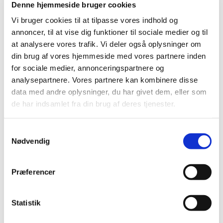
Denne hjemmeside bruger cookies
2019 (159)
Vi bruger cookies til at tilpasse vores indhold og
2018 (150)
annoncer, til at vise dig funktioner til sociale medier og til
2017 (167)
at analysere vores trafik. Vi deler også oplysninger om
2016 (167)
din brug af vores hjemmeside med vores partnere inden
for sociale medier, annonceringspartnere og
2015 (33)
analysepartnere. Vores partnere kan kombinere disse
2014 (44)
data med andre oplysninger, du har givet dem, eller som
2013 (49)
de har indsamlet fra din brug af deres tjenester.
december (4)
november (5)
Samtykkevalg
oktober (3)
Nødvendig
september (6)
august (2)
Præferencer
juli (2)
juni (2)
maj (3)
Statistik
april (6)