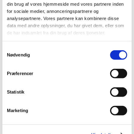
din brug af vores hjemmeside med vores partnere inden
november (3)
for sociale medier, annonceringspartnere og
oktober (1)
analysepartnere. Vores partnere kan kombinere disse
september (7)
data med andre oplysninger, du har givet dem, eller som
august (4)
de har indsamlet fra din brug af deres tjenester.
juli (2)
juni (8)
Samtykkevalg
maj (2)
Nødvendig
april (2)
marts (3)
Præferencer
februar (6)
januar (3)
Statistik
2013 (49)
2012 (44)
2011 (13)
Marketing
2010 (7)
2009 (14)