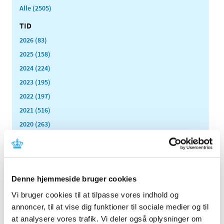
Alle (2505)
TID
2026 (83)
2025 (158)
2024 (224)
2023 (195)
2022 (197)
2021 (516)
2020 (263)
2019 (159)
2018 (150)
2017 (167)
Denne hjemmeside bruger cookies
2016 (167)
2015 (33)
Vi bruger cookies til at tilpasse vores indhold og
annoncer, til at vise dig funktioner til sociale medier og til
2014 (44)
at analysere vores trafik. Vi deler også oplysninger om
december (3)