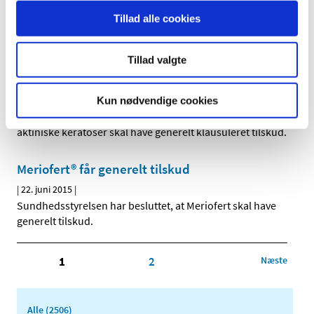
Sundhedsstyrelsen har besluttet, at Moventig ikke skal
Tillad alle cookies
have generelt klausuleret tilskud.
Tillad valgte
Fire lægemidler mod aktiniske keratoser får
generelt klausuleret tilskud
|
22. juni 2015
|
Kun nødvendige cookies
Sundhedsstyrelsen har besluttet, at fire lægemidler mod
aktiniske keratoser skal have generelt klausuleret tilskud.
Meriofert® får generelt tilskud
|
22. juni 2015
|
Sundhedsstyrelsen har besluttet, at Meriofert skal have
generelt tilskud.
1
2
Næste
Alle (2506)