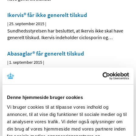
Ikervis® får ikke generelt tilskud
|
25. september 2015
|
Sundhedsstyrelsen har besluttet, at Ikervis ikke skal have
generelt tilskud. Ikervis indeholder ciclosporin og
…
Abasaglar® får generelt tilskud
|
1. september 2015
|
Sundhedsstyrelsen har besluttet, at Abasaglar skal have
generelt tilskud.
Revurdering af tilskudsstatus for lægemidler
Denne hjemmeside bruger cookies
mod ADHD og lægemidler mod migræne
Vi bruger cookies til at tilpasse vores indhold og
|
26. august 2015
|
annoncer, til at vise dig funktioner til sociale medier og til
Medicintilskudsnævnet vil inden udgangen af 2015
at analysere vores trafik. Vi deler også oplysninger om
påbegynde arbejdet med revurdering af tilskudsstatus
…
din brug af vores hjemmeside med vores partnere inden
for sociale medier, annonceringspartnere og