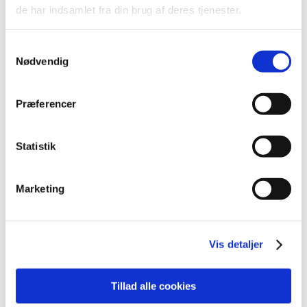
2022 (197)
de har indsamlet fra din brug af deres tjenester.
2021 (516)
2020 (263)
Samtykkevalg
2019 (159)
Nødvendig
december (11)
november (23)
Præferencer
oktober (20)
september (17)
Statistik
august (10)
juli (14)
juni (12)
Marketing
maj (5)
april (9)
marts (14)
Vis detaljer
februar (18)
januar (6)
Tillad alle cookies
2018 (150)