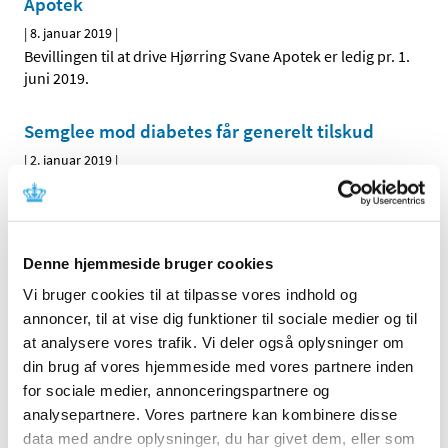
Apotek
|
8. januar 2019
|
Bevillingen til at drive Hjørring Svane Apotek er ledig pr. 1.
juni 2019.
Semglee mod diabetes får generelt tilskud
|
2. januar 2019
|
Lægemiddelstyrelsen har besluttet, at Semglee med
virkning fra 31. december 2018 skal have generelt tilskud.
Denne hjemmeside bruger cookies
Alle (2505)
Vi bruger cookies til at tilpasse vores indhold og
TID
annoncer, til at vise dig funktioner til sociale medier og til
2026 (83)
at analysere vores trafik. Vi deler også oplysninger om
din brug af vores hjemmeside med vores partnere inden
2025 (158)
for sociale medier, annonceringspartnere og
2024 (224)
analysepartnere. Vores partnere kan kombinere disse
2023 (195)
data med andre oplysninger, du har givet dem, eller som