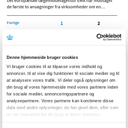
Det europæiske lægemiddelagentur EMA har modtaget
de første to ansøgninger fra virksomheder om en
…
Forrige
1
2
Alle (2506)
TID
Denne hjemmeside bruger cookies
2026 (84)
Vi bruger cookies til at tilpasse vores indhold og
2025 (158)
annoncer, til at vise dig funktioner til sociale medier og til
2024 (224)
at analysere vores trafik. Vi deler også oplysninger om
2023 (195)
din brug af vores hjemmeside med vores partnere inden
2022 (197)
for sociale medier, annonceringspartnere og
analysepartnere. Vores partnere kan kombinere disse
2021 (516)
data med andre oplysninger, du har givet dem, eller som
2020 (263)
de har indsamlet fra din brug af deres tjenester.
december (24)
november (33)