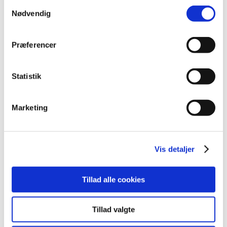
Samtykkevalg
oktober (20)
Nødvendig
september (20)
august (17)
Præferencer
juli (11)
juni (21)
maj (21)
Statistik
april (24)
marts (42)
Marketing
februar (12)
januar (18)
2019 (159)
Vis detaljer
2018 (150)
2017 (167)
Tillad alle cookies
2016 (167)
2015 (33)
Tillad valgte
2014 (44)
2013 (49)