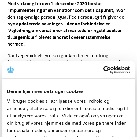
Med virkning fra den 1. december 2020 forstås
’implementering af en variation’ som det tidspunkt, hvor
den sagkyndige person (Qualified Person, QP) frigiver de
nye opdaterede pakninger. I denne forbindelse er
’Vejledning om variationer af markedsføringstilladelser
til lægemidler’ blevet ændret i overensstemmelse
hermed.
Når Lægemiddelstyrelsen godkender en ændring
(variation) i produktinformationen til et lægemiddel, så
sendes et godkendelsesbrev til indehaveren af
markedsføringstilladelsen sammen med det opdaterede
danske produktresumé og med en frist for
implementering af ændringen i den trykte indlægsseddel
Denne hjemmeside bruger cookies
og/eller lægemiddelpaknings mærkning. Denne ændring
Vi bruger cookies til at tilpasse vores indhold og
skal således implementeres inden for den fastsatte frist.
annoncer, til at vise dig funktioner til sociale medier og til
Indtil den 1. december 2020 har ’implementeringen af
at analysere vores trafik. Vi deler også oplysninger om
variationen’ været det tidspunkt, hvor de nye pakninger
din brug af vores hjemmeside med vores partnere inden
leveres til grossist.
for sociale medier, annonceringspartnere og