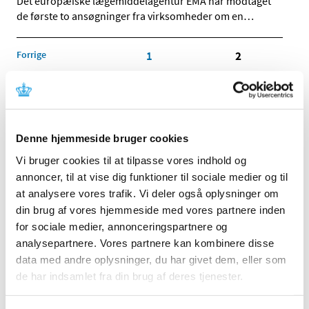
Det europæiske lægemiddelagentur EMA har modtaget
de første to ansøgninger fra virksomheder om en
…
Forrige
1
2
Alle (2506)
TID
Denne hjemmeside bruger cookies
2026 (84)
Vi bruger cookies til at tilpasse vores indhold og
2025 (158)
annoncer, til at vise dig funktioner til sociale medier og til
2024 (224)
at analysere vores trafik. Vi deler også oplysninger om
2023 (195)
din brug af vores hjemmeside med vores partnere inden
2022 (197)
for sociale medier, annonceringspartnere og
analysepartnere. Vores partnere kan kombinere disse
2021 (516)
data med andre oplysninger, du har givet dem, eller som
2020 (263)
de har indsamlet fra din brug af deres tjenester.
december (24)
november (33)