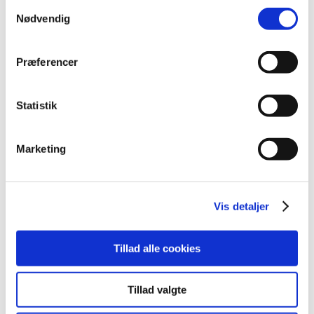
Samtykkevalg
oktober (20)
Nødvendig
september (20)
august (17)
Præferencer
juli (11)
juni (21)
maj (21)
Statistik
april (24)
marts (42)
Marketing
februar (12)
januar (18)
2019 (159)
Vis detaljer
2018 (150)
2017 (167)
Tillad alle cookies
2016 (167)
2015 (33)
Tillad valgte
2014 (44)
2013 (49)