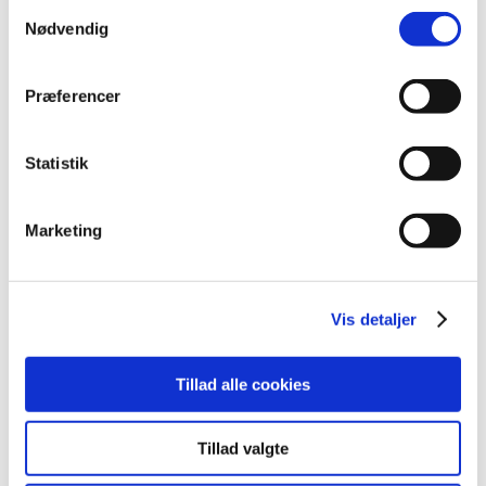
Samtykkevalg
oktober (20)
Nødvendig
september (20)
august (17)
Præferencer
juli (11)
juni (21)
maj (21)
Statistik
april (24)
marts (42)
Marketing
februar (12)
januar (18)
2019 (159)
Vis detaljer
2018 (150)
2017 (167)
Tillad alle cookies
2016 (167)
2015 (33)
Tillad valgte
2014 (44)
2013 (49)