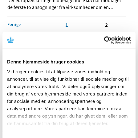
Det europæiske lægemiddelagentur EMA har modtaget
de første to ansøgninger fra virksomheder om en
…
Forrige
1
2
Alle (2506)
TID
Denne hjemmeside bruger cookies
2026 (84)
Vi bruger cookies til at tilpasse vores indhold og
2025 (158)
annoncer, til at vise dig funktioner til sociale medier og til
2024 (224)
at analysere vores trafik. Vi deler også oplysninger om
2023 (195)
din brug af vores hjemmeside med vores partnere inden
2022 (197)
for sociale medier, annonceringspartnere og
analysepartnere. Vores partnere kan kombinere disse
2021 (516)
data med andre oplysninger, du har givet dem, eller som
2020 (263)
de har indsamlet fra din brug af deres tjenester.
december (24)
november (33)