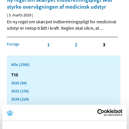
styrke overvågningen af medicinsk udstyr
|
3. marts 2020
|
En ny regel om skærpet indberetningspligt for medicinsk
udstyr er netop trådt i kraft. Reglen skal sikre, at
…
Forrige
1
2
3
Alle (2506)
TID
2026 (84)
2025 (158)
2024 (224)
2023 (195)
2022 (197)
2021 (516)