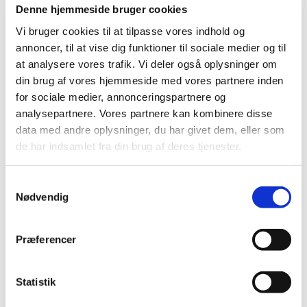
2020 (263)
Denne hjemmeside bruger cookies
december (24)
Vi bruger cookies til at tilpasse vores indhold og
november (33)
annoncer, til at vise dig funktioner til sociale medier og til
oktober (20)
at analysere vores trafik. Vi deler også oplysninger om
september (20)
din brug af vores hjemmeside med vores partnere inden
august (17)
for sociale medier, annonceringspartnere og
juli (11)
analysepartnere. Vores partnere kan kombinere disse
data med andre oplysninger, du har givet dem, eller som
juni (21)
de har indsamlet fra din brug af deres tjenester.
maj (21)
april (24)
Samtykkevalg
marts (42)
Nødvendig
februar (12)
januar (18)
2019 (159)
Præferencer
2018 (150)
2017 (167)
Statistik
2016 (167)