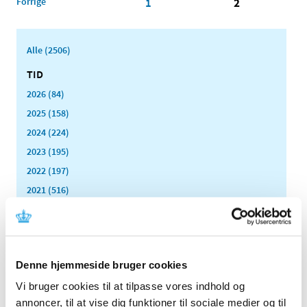
Forrige
1
2
Alle (2506)
TID
2026 (84)
2025 (158)
2024 (224)
2023 (195)
2022 (197)
2021 (516)
2020 (263)
december (24)
november (33)
oktober (20)
Denne hjemmeside bruger cookies
september (20)
Vi bruger cookies til at tilpasse vores indhold og
august (17)
annoncer, til at vise dig funktioner til sociale medier og til