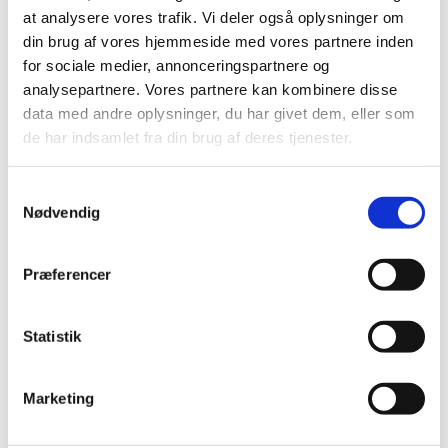
juli (11)
at analysere vores trafik. Vi deler også oplysninger om
juni (21)
din brug af vores hjemmeside med vores partnere inden
maj (21)
for sociale medier, annonceringspartnere og
analysepartnere. Vores partnere kan kombinere disse
april (24)
data med andre oplysninger, du har givet dem, eller som
marts (42)
de har indsamlet fra din brug af deres tjenester.
februar (12)
januar (18)
Samtykkevalg
2019 (159)
Nødvendig
2018 (150)
2017 (167)
Præferencer
2016 (167)
2015 (33)
Statistik
2014 (44)
2013 (49)
2012 (44)
Marketing
2011 (13)