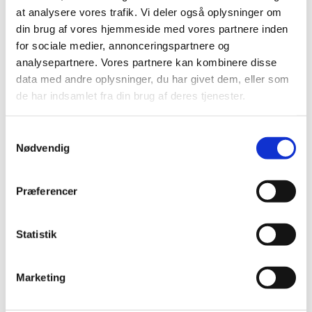
juli (11)
at analysere vores trafik. Vi deler også oplysninger om
juni (21)
din brug af vores hjemmeside med vores partnere inden
maj (21)
for sociale medier, annonceringspartnere og
analysepartnere. Vores partnere kan kombinere disse
april (24)
data med andre oplysninger, du har givet dem, eller som
marts (42)
de har indsamlet fra din brug af deres tjenester.
februar (12)
januar (18)
Samtykkevalg
2019 (159)
Nødvendig
2018 (150)
2017 (167)
Præferencer
2016 (167)
2015 (33)
Statistik
2014 (44)
2013 (49)
2012 (44)
Marketing
2011 (13)