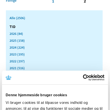
Forrige
1
2
Alle (2506)
TID
2026 (84)
2025 (158)
2024 (224)
2023 (195)
2022 (197)
2021 (516)
2020 (263)
december (24)
november (33)
oktober (20)
Denne hjemmeside bruger cookies
september (20)
Vi bruger cookies til at tilpasse vores indhold og
august (17)
annoncer, til at vise dig funktioner til sociale medier og til