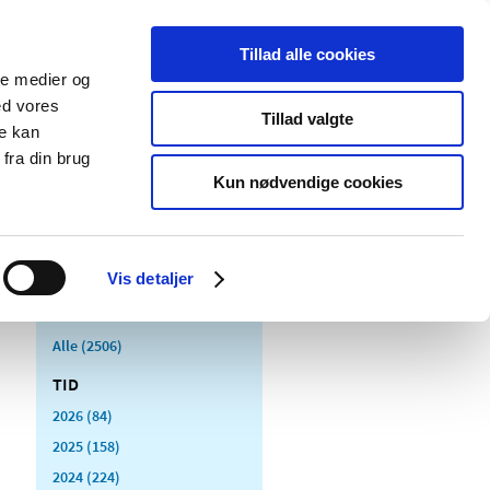
Tillad alle cookies
ale medier og
Udgivelser
Cookies
ed vores
Tillad valgte
re kan
dicinsk
Særlige
fra din brug
styr
produktområder
Kun nødvendige cookies
Vis detaljer
Alle (2506)
TID
2026 (84)
2025 (158)
2024 (224)