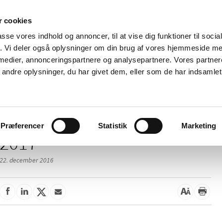
 cookies
passe vores indhold og annoncer, til at vise dig funktioner til soci
Nyheder
Om os
Kontakt
fik. Vi deler også oplysninger om din brug af vores hjemmeside m
 medier, annonceringspartnere og analysepartnere. Vores partne
 og
Tilskud og
Apoteker og salg af
Me
ndre oplysninger, du har givet dem, eller som de har indsamlet 
rmation
priser
medicin
ud
Præferencer
Statistik
Marketing
2017
22. december 2016