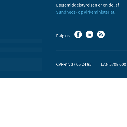
Lægemiddelstyrelsen er en del af
Sundheds- og Kirkeministeriet.
Følg os
CVR-nr. 37 05 24 85
EAN 5798 000 