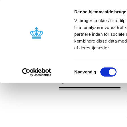
Denne hjemmeside bruger
Vi bruger cookies til at til
til at analysere vores tra
partnere inden for sociale
Godkendelse og
Bivirkninger
kombinere disse data med a
kontrol
produktinfo
af deres tjenester.
/
Nyheder
2017
Samtykkevalg
Nødvendig
Nyheder