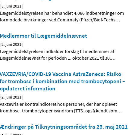
|
3. juni 2021
|
Lægemiddelstyrelsen har behandlet 4.066 indberetninger om
formodede bivirkninger ved Comirnaty (Pfizer/BioNTechs
…
Medlemmer til Lægemiddelnævnet
|
2. juni 2021
|
Lægemiddelstyrelsen indkalder forslag til medlemmer af
Lægemiddelnævnet for perioden 1. oktober 2021 til 30.
…
VAXZEVRIA/COVID-19 Vaccine AstraZeneca: Risiko
for trombose i kombination med trombocytopeni –
opdateret information
|
2. juni 2021
|
Vaxzevria er kontraindiceret hos personer, der har oplevet
trombose- trombocytopenisyndrom (TTS, også kendt som
…
Ændringer på Tilknytningsområdet fra 26. maj 2021