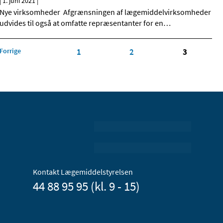
|
1. juni 2021
|
Nye virksomheder Afgrænsningen af lægemiddelvirksomheder
udvides til også at omfatte repræsentanter for en
…
Forrige
1
2
3
Kontakt Lægemiddelstyrelsen
44 88 95 95 (kl. 9 - 15)