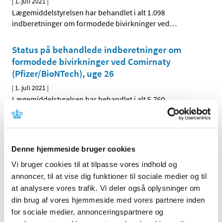
|
1. juli 2021
|
Lægemiddelstyrelsen har behandlet i alt 1.098
indberetninger om formodede bivirkninger ved
…
Status på behandlede indberetninger om
formodede bivirkninger ved Comirnaty
(Pfizer/BioNTech), uge 26
|
1. juli 2021
|
Lægemiddelstyrelsen har behandlet i alt 5.760
indberetninger om formodede bivirkninger ved
…
Forrige
1
2
3
Denne hjemmeside bruger cookies
Vi bruger cookies til at tilpasse vores indhold og
Alle (2506)
annoncer, til at vise dig funktioner til sociale medier og til
at analysere vores trafik. Vi deler også oplysninger om
TID
din brug af vores hjemmeside med vores partnere inden
2026 (84)
for sociale medier, annonceringspartnere og
2025 (158)