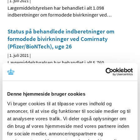
|
1. juli 2021
|
Lægemiddelstyrelsen har behandlet i alt 1.098
indberetninger om formodede bivirkninger ved
…
Status på behandlede indberetninger om
formodede bivirkninger ved Comirnaty
(Pfizer/BioNTech), uge 26
|
1. juli 2021
|
Lægemiddelstyrelsen har behandlet i alt 5.760
indberetninger om formodede bivirkninger ved
…
Forrige
1
2
3
Denne hjemmeside bruger cookies
Vi bruger cookies til at tilpasse vores indhold og
Alle (2506)
annoncer, til at vise dig funktioner til sociale medier og til
at analysere vores trafik. Vi deler også oplysninger om
TID
din brug af vores hjemmeside med vores partnere inden
2026 (84)
for sociale medier, annonceringspartnere og
2025 (158)