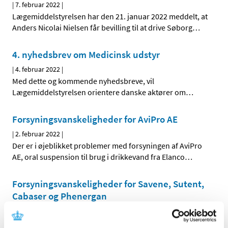
|
7. februar 2022
|
Lægemiddelstyrelsen har den 21. januar 2022 meddelt, at
Anders Nicolai Nielsen får bevilling til at drive Søborg
…
4. nyhedsbrev om Medicinsk udstyr
|
4. februar 2022
|
Med dette og kommende nyhedsbreve, vil
Lægemiddelstyrelsen orientere danske aktører om
…
Forsyningsvanskeligheder for AviPro AE
|
2. februar 2022
|
Der er i øjeblikket problemer med forsyningen af AviPro
AE, oral suspension til brug i drikkevand fra Elanco
…
Forsyningsvanskeligheder for Savene, Sutent,
Cabaser og Phenergan
|
2. februar 2022
|
Der er aktuelle problemer med forsyningen af Savene 20