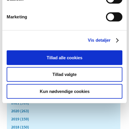
2022 (197)
december (18)
Marketing
november (19)
oktober (17)
september (13)
Vis detaljer
august (8)
juli (5)
juni (21)
Tillad alle cookies
maj (18)
april (11)
Tillad valgte
marts (13)
februar (29)
Kun nødvendige cookies
januar (25)
2021 (516)
2020 (263)
2019 (159)
2018 (150)