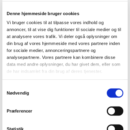
mg/ml pulver og solvens til koncentrat til
…
Denne hjemmeside bruger cookies
Forsyningsvanskeligheder for OxyNorm
Vi bruger cookies til at tilpasse vores indhold og
Dispersa og Janumet
annoncer, til at vise dig funktioner til sociale medier og til
|
2. februar 2022
|
at analysere vores trafik. Vi deler også oplysninger om
Der er i øjeblikket problemer med forsyningen af
din brug af vores hjemmeside med vores partnere inden
OxyNorm Dispersa 5 mg, 10 mg og 20 mg
…
for sociale medier, annonceringspartnere og
analysepartnere. Vores partnere kan kombinere disse
Forrige
1
2
data med andre oplysninger, du har givet dem, eller som
de har indsamlet fra din brug af deres tjenester.
Alle (2506)
Samtykkevalg
Nødvendig
TID
2026 (84)
2025 (158)
Præferencer
2024 (224)
2023 (195)
Statistik