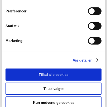
Præferencer
Alle (2505)
TID
Statistik
2026 (83)
2025 (158)
Marketing
2024 (224)
2023 (195)
december (19)
Vis detaljer
november (30)
oktober (16)
Tillad alle cookies
september (12)
august (11)
juli (6)
Tillad valgte
juni (13)
maj (18)
Kun nødvendige cookies
april (13)