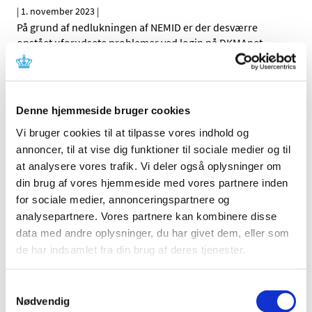
|
1. november 2023
|
På grund af nedlukningen af NEMID er der desværre
opstået uforudsete problemer ved login på DKMAnet.
Topiramat og topiramat/phentermin
kombinationsprodukt: Nye restriktioner for at
Denne hjemmeside bruger cookies
forebygge eksponering under graviditet
Vi bruger cookies til at tilpasse vores indhold og
|
1. november 2023
|
Topiramat kan forårsage alvorlige medfødte
annoncer, til at vise dig funktioner til sociale medier og til
misdannelser og væksthæmning hos fosteret, hvis det
…
at analysere vores trafik. Vi deler også oplysninger om
din brug af vores hjemmeside med vores partnere inden
for sociale medier, annonceringspartnere og
Nye medlemmer i Nationalt råd for
analysepartnere. Vores partnere kan kombinere disse
forsyningssikkerhed af lægemidler
data med andre oplysninger, du har givet dem, eller som
|
1. november 2023
|
de har indsamlet fra din brug af deres tjenester.
Efter udløbet af den første toårige periode er der nu
udpeget nye medlemmer til Nationalt råd for
…
Samtykkevalg
Nødvendig
Forrige
1
2