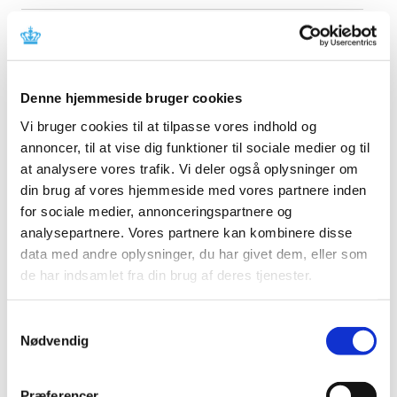
I henhold til
Artikel 58(12) i forordning (EU) 2019/6
skal
Denne hjemmeside bruger cookies
alle indehavere af markedsføringstilladelser til
Vi bruger cookies til at tilpasse vores indhold og
veterinære lægemidler registrere den årlige
salgsmængde for hvert af sine veterinærlægemidler i
annoncer, til at vise dig funktioner til sociale medier og til
l
ægemiddeldatabasen (UPD).
at analysere vores trafik. Vi deler også oplysninger om
din brug af vores hjemmeside med vores partnere inden
Fristen for registrering af data for 2022 var 30. juni
for sociale medier, annonceringspartnere og
2023. Indehavere af markedsføringstilladelser til
analysepartnere. Vores partnere kan kombinere disse
veterinære lægemidler kan forsat indsende data og
data med andre oplysninger, du har givet dem, eller som
anmodes om at foretage registreringen uden
de har indsamlet fra din brug af deres tjenester.
yderligere forsinkelse.
Fristen for registrering af data for kalenderåret 2023
Samtykkevalg
er slutningen af februar 2024 og vil forblive den
Nødvendig
samme hvert år. Således vil fristen for indsendelse
af data for kalenderåret 2024 være februar 2025,
februar 2026 for kalenderåret 2025 etc.
Præferencer