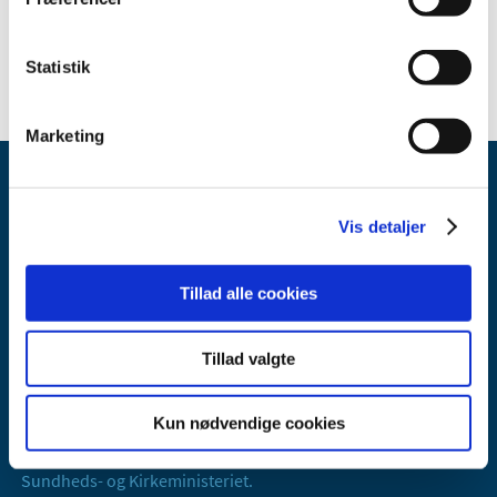
Se venligst
CMDv’s hjemmeside
og
EMAs UPD-webside
for yderligere oplysninger
.
Statistik
Marketing
Vis detaljer
Tillad alle cookies
Lægemiddelstyrelsen
Axel Heides Gade 1
Tillad valgte
2300 København S
Email:
dkma@dkma.dk
Kun nødvendige cookies
Lægemiddelstyrelsen er en del af
Sundheds- og Kirkeministeriet.