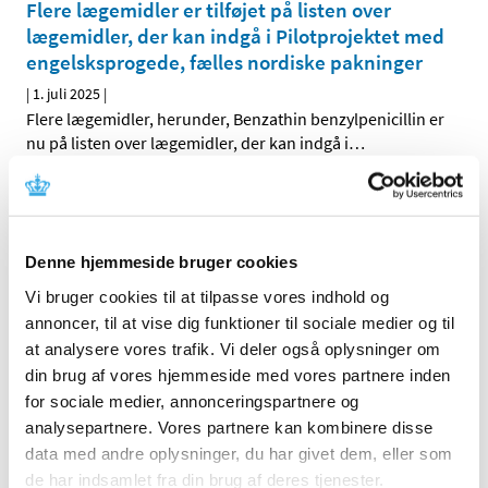
Flere lægemidler er tilføjet på listen over
lægemidler, der kan indgå i Pilotprojektet med
engelsksprogede, fælles nordiske pakninger
|
1. juli 2025
|
Flere lægemidler, herunder, Benzathin benzylpenicillin er
nu på listen over lægemidler, der kan indgå i
…
Indenrigs- og sundhedsministeren har delvist
aktiveret det statslige lægemiddelberedskab
til og med den 31. december 2025
Denne hjemmeside bruger cookies
|
1. juli 2025
|
Vi bruger cookies til at tilpasse vores indhold og
Lægemiddelstyrelsen har indstillet, at indenrigs- og
annoncer, til at vise dig funktioner til sociale medier og til
sundhedsministeren forlænger den delvise aktivering
…
at analysere vores trafik. Vi deler også oplysninger om
din brug af vores hjemmeside med vores partnere inden
Ansøgninger om ekstraordinært tilskud til
for sociale medier, annonceringspartnere og
apotekere
analysepartnere. Vores partnere kan kombinere disse
|
1. juli 2025
|
data med andre oplysninger, du har givet dem, eller som
Lægemiddelstyrelsen indkalder hermed ansøgninger til
de har indsamlet fra din brug af deres tjenester.