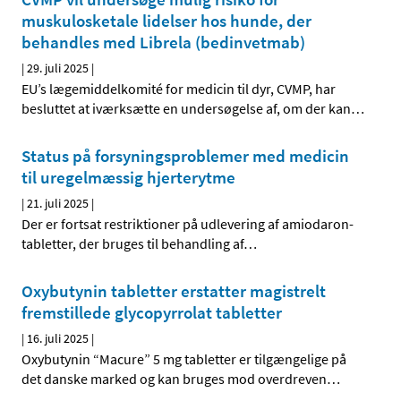
muskulosketale lidelser hos hunde, der
behandles med Librela (bedinvetmab)
|
29. juli 2025
|
EU’s lægemiddelkomité for medicin til dyr, CVMP, har
besluttet at iværksætte en undersøgelse af, om der kan
…
Status på forsyningsproblemer med medicin
til uregelmæssig hjerterytme
|
21. juli 2025
|
Der er fortsat restriktioner på udlevering af amiodaron-
tabletter, der bruges til behandling af
…
Oxybutynin tabletter erstatter magistrelt
fremstillede glycopyrrolat tabletter
|
16. juli 2025
|
Oxybutynin “Macure” 5 mg tabletter er tilgængelige på
det danske marked og kan bruges mod overdreven
…