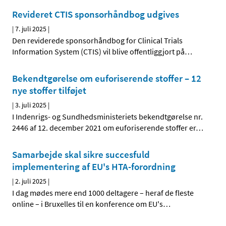
Revideret CTIS sponsorhåndbog udgives
|
7. juli 2025
|
Den reviderede sponsorhåndbog for Clinical Trials
Information System (CTIS) vil blive offentliggjort på
…
Bekendtgørelse om euforiserende stoffer – 12
nye stoffer tilføjet
|
3. juli 2025
|
I Indenrigs- og Sundhedsministeriets bekendtgørelse nr.
2446 af 12. december 2021 om euforiserende stoffer er
…
Samarbejde skal sikre succesfuld
implementering af EU's HTA-forordning
|
2. juli 2025
|
I dag mødes mere end 1000 deltagere – heraf de fleste
online – i Bruxelles til en konference om EU's
…